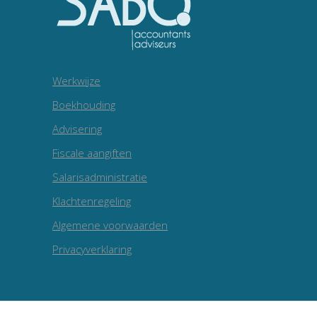
Werkwijze
Boekhouding
Advisering
Fiscale aangiften
Salarisadministratie
Klachtenregeling
Algemene voorwaarden
Privacyverklaring