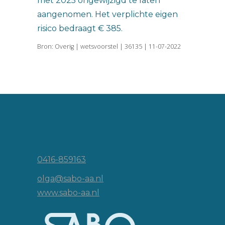
met 2025 ongewijzigd te laten
aangenomen. Het verplichte eigen
risico bedraagt € 385.
Bron: Overig | wetsvoorstel | 36135 | 11-07-2022
Vincent van Goghlaan 16
5143 JP Waalwijk
0416-859163
olga@sabo-aa.nl
www.sabo-aa.nl