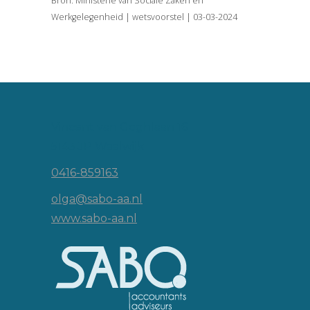
Bron: Ministerie van Sociale Zaken en
Werkgelegenheid | wetsvoorstel | 03-03-2024
Vincent van Goghlaan 16
5143 JP Waalwijk
0416-859163
olga@sabo-aa.nl
www.sabo-aa.nl