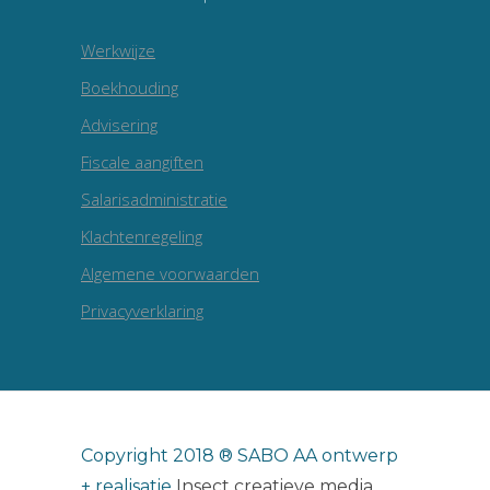
Werkwijze
Boekhouding
Advisering
Fiscale aangiften
Salarisadministratie
Klachtenregeling
Algemene voorwaarden
Privacyverklaring
Copyright 2018 ® SABO AA ontwerp
+ realisatie
Insect creatieve media