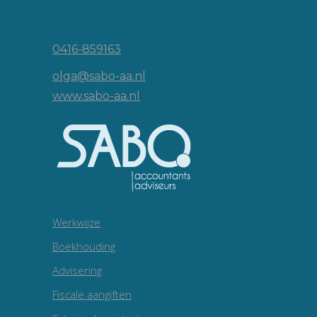
Vincent van Goghlaan 16
5143 JP Waalwijk
0416-859163
olga@sabo-aa.nl
www.sabo-aa.nl
Werkwijze
Boekhouding
Advisering
Fiscale aangiften