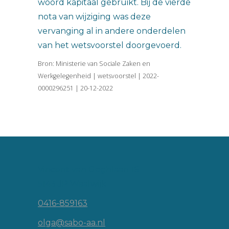
woord kapitaal gebruikt. Bij de vierde
nota van wijziging was deze
vervanging al in andere onderdelen
van het wetsvoorstel doorgevoerd.
Bron: Ministerie van Sociale Zaken en
Werkgelegenheid | wetsvoorstel | 2022-
0000296251 | 20-12-2022
Vincent van Goghlaan 16
5143 JP Waalwijk
0416-859163
olga@sabo-aa.nl