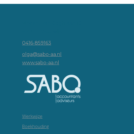
Vincent van Goghlaan 16
5143 JP Waalwijk
0416-859163
olga@sabo-aa.nl
www.sabo-aa.nl
Werkwijze
Boekhouding