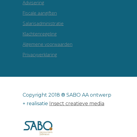
Advisering
Fiscale aangiften
Salarisadministratie
Klachtenregeling
Algemene voorwaarden
Privacyverklaring
Copyright 2018 ® SABO AA ontwerp
+ realisatie
Insect creatieve media