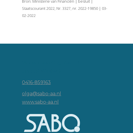
Bron: Ministerie van Financiën | besluit |
Staatscourant 2022, Nr. 3327, nr. 2022-19850 | 03-
02-2022
Vincent van Goghlaan 16
5143 JP Waalwijk
0416-859163
olga@sabo-aa.nl
www.sabo-aa.nl