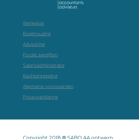
Werkwijze
Boekhouding
Advisering
Fiscale aangiften
Salarisadministratie
Klachtenregeling
Algemene voorwaarden
Privacyverklaring
Copyright 2018 ® SABO AA ontwerp