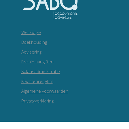
Werkwijze
Boekhouding
Advisering
Fiscale aangiften
Salarisadministratie
Klachtenregeling
Algemene voorwaarden
Privacyverklaring