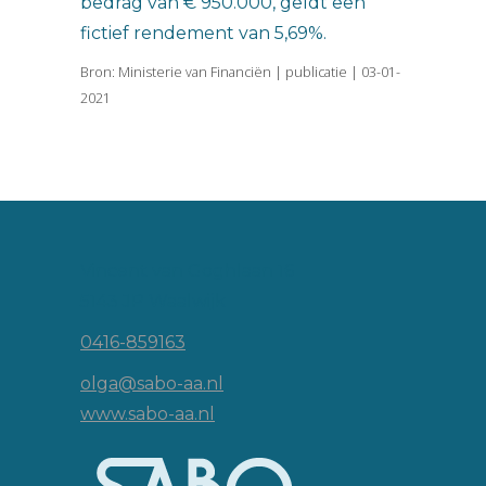
bedrag van € 950.000, geldt een
fictief rendement van 5,69%.
Bron: Ministerie van Financiën | publicatie | 03-01-
2021
Vincent van Goghlaan 16
5143 JP Waalwijk
0416-859163
olga@sabo-aa.nl
www.sabo-aa.nl