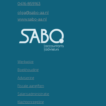
0416-859163
olga@sabo-aa.nl
www.sabo-aa.nl
Werkwijze
Boekhouding
Advisering
Fiscale aangiften
Salarisadministratie
Klachtenregeling