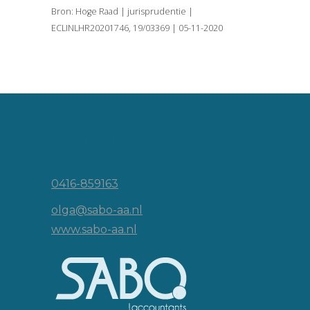
Bron: Hoge Raad | jurisprudentie |
ECLINLHR20201746, 19/03369 | 05-11-2020
Vincent van Goghlaan 16
5143 JP Waalwijk
0416-859163
olga@sabo-aa.nl
www.sabo-aa.nl