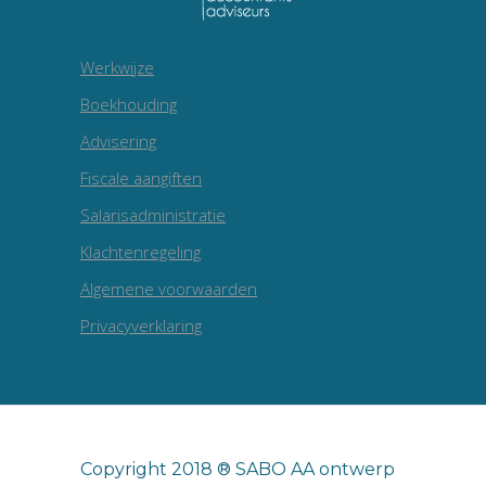
Werkwijze
Boekhouding
Advisering
Fiscale aangiften
Salarisadministratie
Klachtenregeling
Algemene voorwaarden
Privacyverklaring
Copyright 2018 ® SABO AA ontwerp